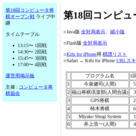
第18回コンピュータ将
第18回コンピ
棋オープン戦
ライブ中
継
○Java版
全対局表示
、
縮小版
タイムテーブル
○Flash版
全対局表示
13:15〜 1回戦
14:30〜 2回戦
○
Kifu for iPhone
用
棋譜リスト
15:45〜 3回戦
○Safari → Kifu for iPhone
URLス
17:00〜 4回戦
運営用掲示板
主催 :
コンピュータ将
棋協会